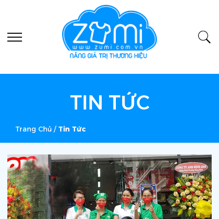
TIN TỨC
Trang Chủ
/
Tin Tức