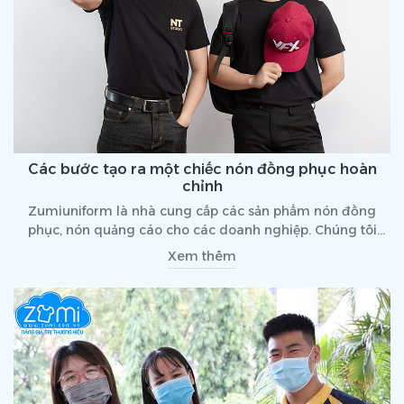
Các bước tạo ra một chiếc nón đồng phục hoàn
chỉnh
Zumiuniform là nhà cung cấp các sản phẩm nón đồng
phục, nón quảng cáo cho các doanh nghiệp. Chúng tôi
cam kết đem đến cho quý khách hàng các sản phẩm nón
Xem thêm
chất lượng – giá phải chăng. Hiện nay, nhu cầu làm nón
đồng phục nhằm mục đích để quảng cáo và làm quà tặng
khách hàng được rất nhiều doanh nghiệp quan tâm đến.