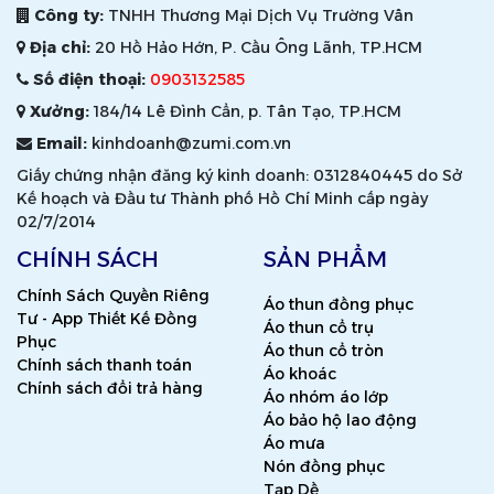
Công ty:
TNHH Thương Mại Dịch Vụ Trường Vân
Địa chỉ:
20 Hồ Hảo Hớn, P. Cầu Ông Lãnh, TP.HCM
Số điện thoại:
0903132585
Xưởng:
184/14 Lê Đình Cẩn, p. Tân Tạo, TP.HCM
Email:
kinhdoanh@zumi.com.vn
Giấy chứng nhận đăng ký kinh doanh: 0312840445 do Sở
Kế hoạch và Đầu tư Thành phố Hồ Chí Minh cấp ngày
02/7/2014
CHÍNH SÁCH
SẢN PHẨM
Chính Sách Quyền Riêng
Áo thun đồng phục
Tư - App Thiết Kế Đồng
Áo thun cổ trụ
Phục
Áo thun cổ tròn
Chính sách thanh toán
Áo khoác
Chính sách đổi trả hàng
Áo nhóm áo lớp
Áo bảo hộ lao động
Áo mưa
Nón đồng phục
Tạp Dề