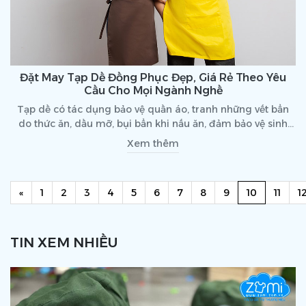
Đặt May Tạp Dề Đồng Phục Đẹp, Giá Rẻ Theo Yêu
Cầu Cho Mọi Ngành Nghề
Tạp dề có tác dụng bảo vệ quần áo, tranh những vết bẩn
do thức ăn, dầu mỡ, bụi bẩn khi nấu ăn, đảm bảo vệ sinh
trong quá trình nấu ăn. Thêm nữa tạp dề còn có tác dụng
Xem thêm
bảo vệ thân thể, giảm thiểu rủi ro trong quá trình làm việc.
Previous
(current)
«
1
2
3
4
5
6
7
8
9
10
11
1
TIN XEM NHIỀU