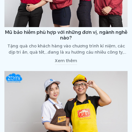
Mũ bảo hiểm phù hợp với những đơn vị, ngành nghề
nào?
Tặng quà cho khách hàng vào chương trình kỉ niệm, các
dịp tri ân, quà tết,…đang là xu hướng cảu nhiều công ty,
doanh nghiệp. Trong số những sản phẩm được nhiều đơn
Xem thêm
vị lựa chọn như: bộ lịch, bộ ấm trà in logo, áo mưa,…Thì mũ
bảo hiểm in logo thương hiệu đang là sự lựa chọn ưu tiên
nhất của phần lớn các doanh nghiệp.