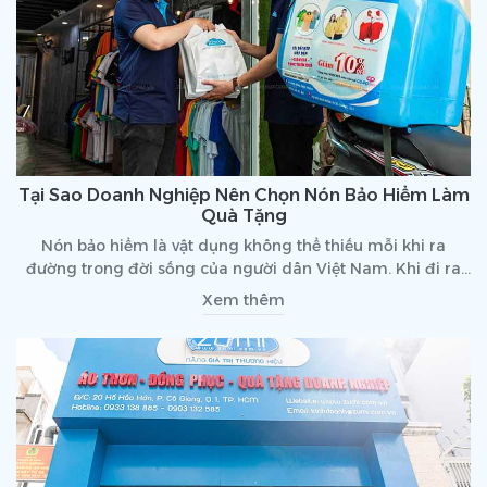
Tại Sao Doanh Nghiệp Nên Chọn Nón Bảo Hiểm Làm
Quà Tặng
Nón bảo hiểm là vật dụng không thể thiếu mỗi khi ra
đường trong đời sống của người dân Việt Nam. Khi đi ra
đường, chắc chắn rằng bạn sẽ thấy vô số các loại nón bảo
Xem thêm
hiểm với kích thước, màu sắc mà mẫu mã khác nhau.
Chính vì vậy mà nón bảo hiểm quà tặng là sản phẩm được
các doanh nghiệp ưu tiên lựa chọn với mục đích quảng
cáo thương hiệu cực kì hiệu quả.