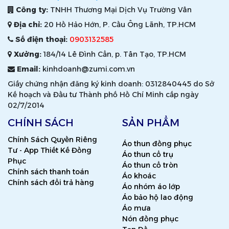
Công ty:
TNHH Thương Mại Dịch Vụ Trường Vân
Địa chỉ:
20 Hồ Hảo Hớn, P. Cầu Ông Lãnh, TP.HCM
Số điện thoại:
0903132585
Xưởng:
184/14 Lê Đình Cẩn, p. Tân Tạo, TP.HCM
Email:
kinhdoanh@zumi.com.vn
Giấy chứng nhận đăng ký kinh doanh: 0312840445 do Sở
Kế hoạch và Đầu tư Thành phố Hồ Chí Minh cấp ngày
02/7/2014
CHÍNH SÁCH
SẢN PHẨM
Chính Sách Quyền Riêng
Áo thun đồng phục
Tư - App Thiết Kế Đồng
Áo thun cổ trụ
Phục
Áo thun cổ tròn
Chính sách thanh toán
Áo khoác
Chính sách đổi trả hàng
Áo nhóm áo lớp
Áo bảo hộ lao động
Áo mưa
Nón đồng phục