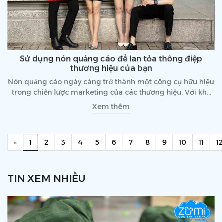
Sử dụng nón quảng cáo để lan tỏa thông điệp
thương hiệu của bạn
Nón quảng cáo ngày càng trở thành một công cụ hữu hiệu
trong chiến lược marketing của các thương hiệu. Với khả
năng truyền tải thông điệp một cách trực tiếp và sáng tạo,
Xem thêm
nón quảng cáo giúp tăng cường sự nhận diện và lan tỏa
hình ảnh thương hiệu đến đông đảo khách hàng.
Previous
(current)
«
1
2
3
4
5
6
7
8
9
10
11
1
TIN XEM NHIỀU