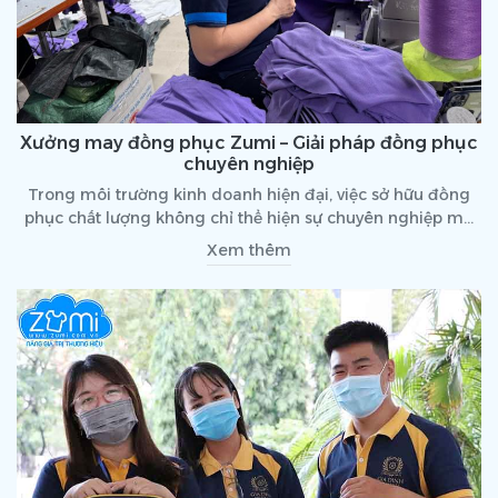
Xưởng may đồng phục Zumi – Giải pháp đồng phục
chuyên nghiệp
Trong môi trường kinh doanh hiện đại, việc sở hữu đồng
phục chất lượng không chỉ thể hiện sự chuyên nghiệp mà
còn góp phần quan trọng trong việc xây dựng hình ảnh và
Xem thêm
quảng bá của thương hiệu. Xưởng may đồng phục Zumi tự
hào là đối tác tin cậy, mang đến giải pháp đồng phục toàn
diện cho nhiều doanh nghiệp uy tín. Cùng tìm hiểu chi tiết
hơn về đồng phục Zumi trong bài viết dưới đây nhé!