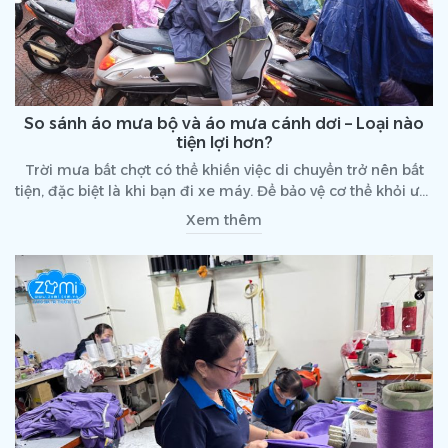
So sánh áo mưa bộ và áo mưa cánh dơi – Loại nào
tiện lợi hơn?
Trời mưa bất chợt có thể khiến việc di chuyển trở nên bất
tiện, đặc biệt là khi bạn đi xe máy. Để bảo vệ cơ thể khỏi ướt
mưa, nhiều người phân vân giữa hai loại áo mưa phổ biến:
Xem thêm
áo mưa bộ và áo mưa cánh dơi. Vậy loại nào tiện lợi hơn và
phù hợp với nhu cầu sử dụng hằng ngày?