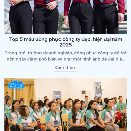
Top 5 mẫu đồng phục công ty đẹp, hiện đại năm
2025
Trong môi trường doanh nghiệp, đồng phục công ty đã trở
nên ngày càng phổ biến và như một hình ảnh để đại diện
cho thương hiệu. Chọn một mẫu đồng phục công ty đẹp
Xem thêm
không chỉ giúp tăng tính thẩm mỹ mà còn gây ấn tượng
trong lòng khách hàng và các đối tác. Nếu bạn đang tìm ý
tưởng những mẫu đồng phục công ty đẹp 2025, hãy cùng
chúng tôi tìm hiểu ngay trong bài viết dưới đây nhé!