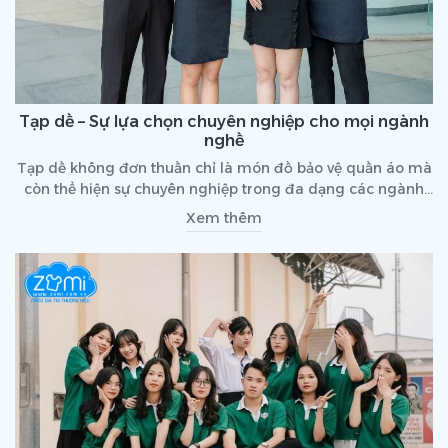
Tạp dề – Sự lựa chọn chuyên nghiệp cho mọi ngành
nghề
Tạp dề không đơn thuần chỉ là món đồ bảo vệ quần áo mà
còn thể hiện sự chuyên nghiệp trong đa dạng các ngành
nghề. Bao gồm từ nhân viên viên phục vụ, nhà hàng, đầu
Xem thêm
bếp, thợ tóc cho tới những nhân viên trong ngành công
nghiệp. Sử dụng tạp dề mang lại rất nhiều lợi ích thiết thực,
cùng tìm hiểu chi tiết hơn trong bài viết dưới đây nhé!