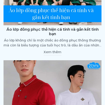
Áo lớp đồng phục thể hiện cá tính và gắn kết tình
bạn
Áo lớp không chỉ là một chiếc áo đồng phục thông thường
mà còn là biểu tượng của tuổi học trò, là dấu ấn của những
kỷ niệm đẹp và là sợi dây gắn kết tình bạn. Mỗi chiếc áo lớp
Xem thêm
mang một phong cách riêng, thể hiện cá tính và tinh thần
của tập thể lớp. Vậy, làm thế nào để thiết kế một chiếc áo
lớp độc đáo, sáng tạo và ý nghĩa? Hãy cùng tìm hiểu trong
bài viết dưới đây.