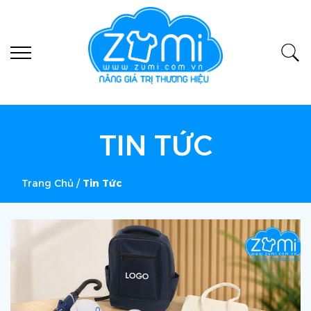
TIN TỨC
Trang Chủ
/
Tin Tức