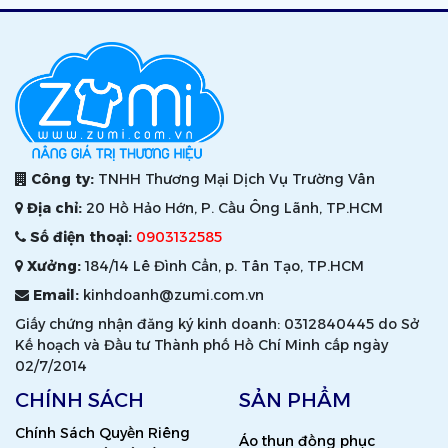
Công ty:
TNHH Thương Mại Dịch Vụ Trường Vân
Địa chỉ:
20 Hồ Hảo Hớn, P. Cầu Ông Lãnh, TP.HCM
Số điện thoại:
0903132585
Xưởng:
184/14 Lê Đình Cẩn, p. Tân Tạo, TP.HCM
Email:
kinhdoanh@zumi.com.vn
Giấy chứng nhận đăng ký kinh doanh: 0312840445 do Sở
Kế hoạch và Đầu tư Thành phố Hồ Chí Minh cấp ngày
02/7/2014
CHÍNH SÁCH
SẢN PHẨM
Chính Sách Quyền Riêng
Áo thun đồng phục