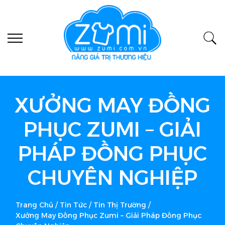
XƯỞNG MAY ĐỒNG
PHỤC ZUMI – GIẢI
PHÁP ĐỒNG PHỤC
CHUYÊN NGHIỆP
Trang Chủ
/
Tin Tức
/
Tin Thị Trường
/
Xưởng May Đồng Phục Zumi – Giải Pháp Đồng Phục