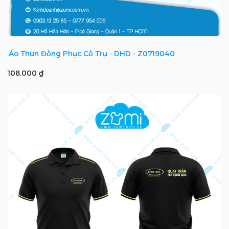
Áo Thun Đồng Phục Cổ Trụ - DHD - Z0719040
108.000 ₫