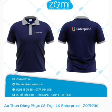
Áo Thun Đồng Phục Cổ Trụ - LK Enterprise - Z0719110