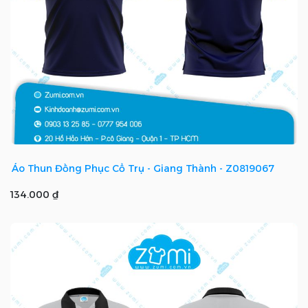
Áo Thun Đồng Phục Cổ Trụ - Giang Thành - Z0819067
134.000 ₫