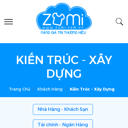
KIẾN TRÚC - XÂY
DỰNG
Trang Chủ
Khách Hàng
Kiến Trúc - Xây Dựng
Nhà Hàng - Khách Sạn
Tài chính - Ngân Hàng