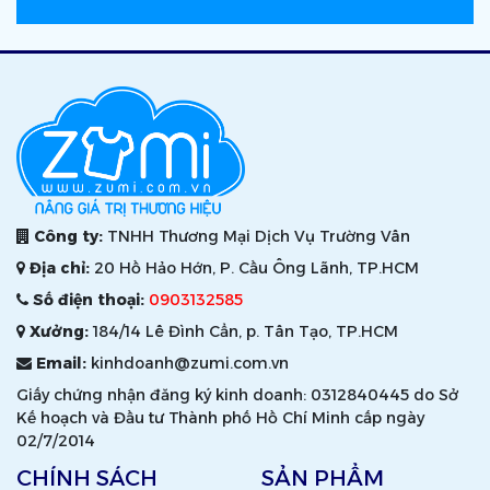
Công ty:
TNHH Thương Mại Dịch Vụ Trường Vân
Địa chỉ:
20 Hồ Hảo Hớn, P. Cầu Ông Lãnh, TP.HCM
Số điện thoại:
0903132585
Xưởng:
184/14 Lê Đình Cẩn, p. Tân Tạo, TP.HCM
Email:
kinhdoanh@zumi.com.vn
Giấy chứng nhận đăng ký kinh doanh: 0312840445 do Sở
Kế hoạch và Đầu tư Thành phố Hồ Chí Minh cấp ngày
02/7/2014
CHÍNH SÁCH
SẢN PHẨM