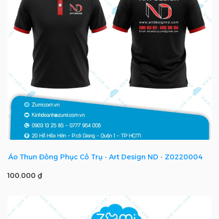
Áo Thun Đồng Phục Cổ Trụ - Art Design ND - Z0220004
100.000 ₫