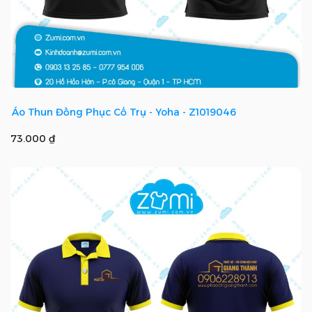
Áo Thun Đồng Phục Cổ Trụ - Yoha - Z1019046
73.000 ₫