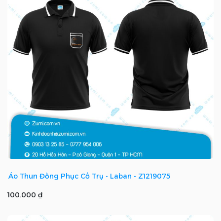
Áo Thun Đồng Phục Cổ Trụ - Laban - Z1219075
100.000 ₫