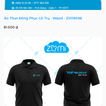
Áo Thun Đồng Phục Cổ Trụ - Wasol - Z1019098
81.000 ₫