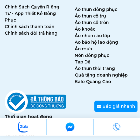
Chính Sách Quyền Riêng
Áo thun đồng phục
Tư - App Thiết Kế Đồng
Áo thun cổ trụ
Phục
Áo thun cổ tròn
Chính sách thanh toán
Áo khoác
Chính sách đổi trả hàng
Áo nhóm áo lớp
Áo bảo hộ lao động
Áo mưa
Nón đồng phục
Tạp Dề
Áo thun thời trang
Quà tặng doanh nghiệp
Balo Quảng Cáo
Báo giá nhanh
Thời gian hoạt động
Thứ 2 - thứ 7
Từ 7h đến 17h