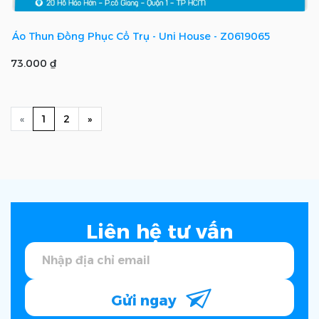
Áo Thun Đồng Phục Cổ Trụ - Uni House - Z0619065
73.000 ₫
Previous
(current)
Next
«
1
2
»
Liên hệ tư vấn
Gửi ngay