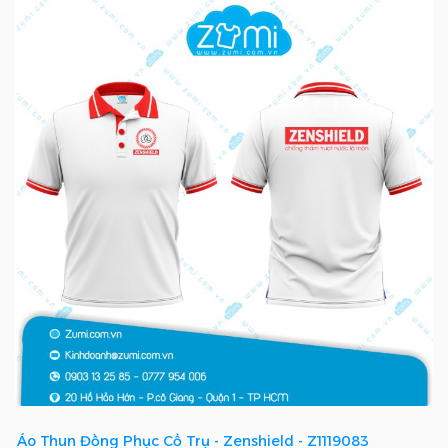
Áo Thun Đồng Phục Cổ Trụ - Zenshield - Z1119083