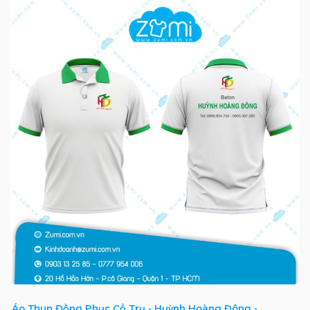
Áo Thun Đồng Phục Cổ Trụ - Huỳnh Hoàng Đông -