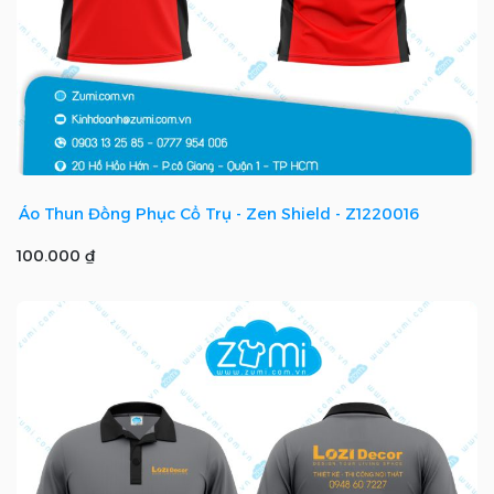
Áo Thun Đồng Phục Cổ Trụ - Zen Shield - Z1220016
100.000 ₫