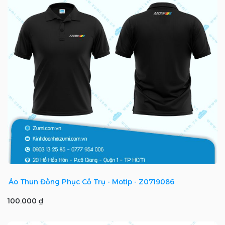
Áo Thun Đồng Phục Cổ Trụ - Motip - Z0719086
100.000 ₫