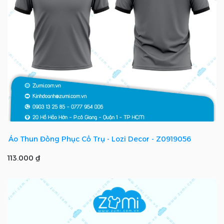
Áo Thun Đồng Phục Cổ Trụ - Lozi Decor - Z0919056
113.000 ₫