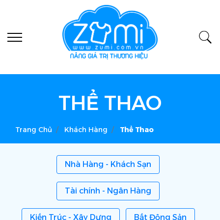
THỂ THAO
Trang Chủ
Khách Hàng
Thể Thao
Nhà Hàng - Khách Sạn
Tài chính - Ngân Hàng
Kiến Trúc - Xây Dựng
Bất Động Sản