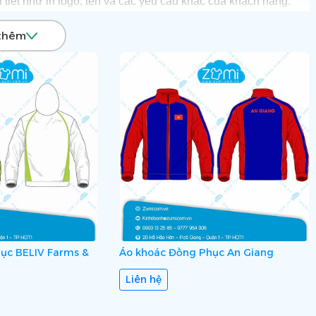
 tiết như in logo, tên và các yêu cầu khác của khách hàng.
ới giá ưu đãi nhất hãy Liên hệ Hotline:
0903 132 585
, Zumi
thêm
ý doanh nghiệp “Nâng Giá Trị Thương Hiệu” và gửi thông điệp
ục BELIV Farms &
Áo khoác Đồng Phục An Giang
Liên hệ