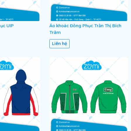
ục UIP
Áo khoác Đồng Phục Trần Thị Bích
Trâm
Liên hệ