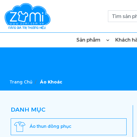
Sản phẩm
Khách h
Trang Chủ
Áo Khoác
DANH MỤC
Áo thun đồng phục