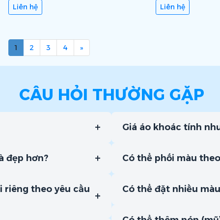
Liên hệ
Liên hệ
1
2
3
4
»
CÂU HỎI THƯỜNG GẶP
+
Giá áo khoác tính nh
+
và đẹp hơn?
Có thể phối màu the
i riêng theo yêu cầu
Có thể đặt nhiều màu
+
Có thể thêm nón (mũ