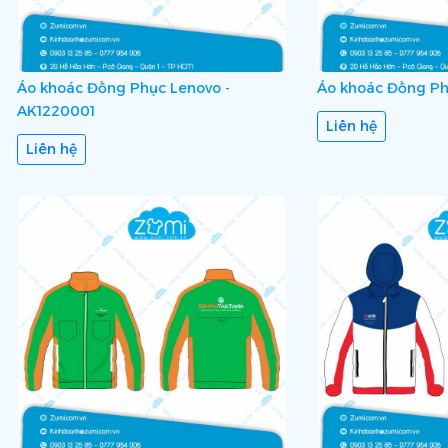
Áo khoác Đồng Phục Lenovo -
Áo khoác Đồng Ph
AK1220001
Liên hệ
Liên hệ