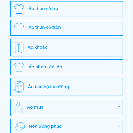
Áo thun cổ trụ
Áo thun cổ tròn
Áo khoác
Áo nhóm áo lớp
Áo bảo hộ lao động
Áo mưa
Nón đồng phục