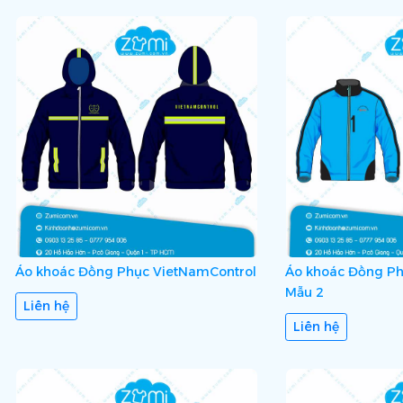
Áo khoác Đồng Phục VietNamControl
Áo khoác Đồng Ph
Mẫu 2
Liên hệ
Liên hệ