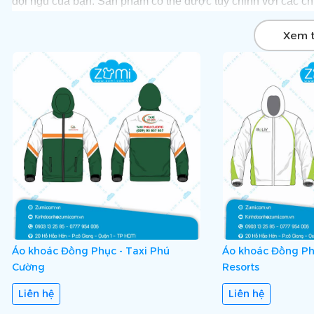
đội ngũ của bạn. Sản phẩm có thể được tùy chỉnh với các chi
Để được tư vấn và sở hữu những mẫu áo khoác đồng phục v
Xem 
sẽ đưa ra giải pháp toàn diện và chuyên nghiệp để giúp qu
trọn vẹn tới khách hàng.
Áo khoác Đồng Phục - Taxi Phú
Áo khoác Đồng Ph
Cường
Resorts
Liên hệ
Liên hệ