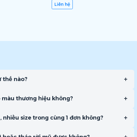
Liên hệ
+
ư thế nào?
+
o màu thương hiệu không?
+
, nhiều size trong cùng 1 đơn không?
+
) hoặc tháo rời mũ được không?