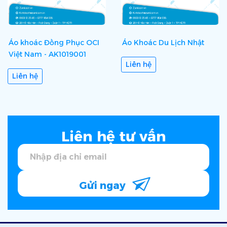
Áo khoác Đồng Phục OCI
Áo Khoác Du Lịch Nhật
Việt Nam - AK1019001
Liên hệ
Liên hệ
Liên hệ tư vấn
Gửi ngay