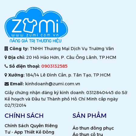
Công ty:
TNHH Thương Mại Dịch Vụ Trường Vân
Địa chỉ:
20 Hồ Hảo Hớn, P. Cầu Ông Lãnh, TP.HCM
Số điện thoại:
0903132585
Xưởng:
184/14 Lê Đình Cẩn, p. Tân Tạo, TP.HCM
Email:
kinhdoanh@zumi.com.vn
Giấy chứng nhận đăng ký kinh doanh: 0312840445 do Sở
Kế hoạch và Đầu tư Thành phố Hồ Chí Minh cấp ngày
02/7/2014
CHÍNH SÁCH
SẢN PHẨM
Chính Sách Quyền Riêng
Áo thun đồng phục
Tư - App Thiết Kế Đồng
Áo thun cổ trụ