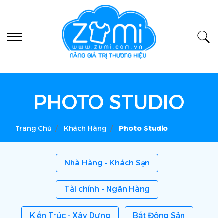
PHOTO STUDIO
Trang Chủ
Khách Hàng
Photo Studio
Nhà Hàng - Khách Sạn
Tài chính - Ngân Hàng
Kiến Trúc - Xây Dựng
Bất Động Sản