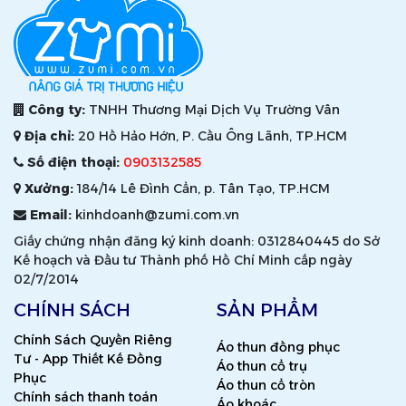
Công ty:
TNHH Thương Mại Dịch Vụ Trường Vân
Địa chỉ:
20 Hồ Hảo Hớn, P. Cầu Ông Lãnh, TP.HCM
Số điện thoại:
0903132585
Xưởng:
184/14 Lê Đình Cẩn, p. Tân Tạo, TP.HCM
Email:
kinhdoanh@zumi.com.vn
Giấy chứng nhận đăng ký kinh doanh: 0312840445 do Sở
Kế hoạch và Đầu tư Thành phố Hồ Chí Minh cấp ngày
02/7/2014
CHÍNH SÁCH
SẢN PHẨM
Chính Sách Quyền Riêng
Áo thun đồng phục
Tư - App Thiết Kế Đồng
Áo thun cổ trụ
Phục
Áo thun cổ tròn
Chính sách thanh toán
Áo khoác