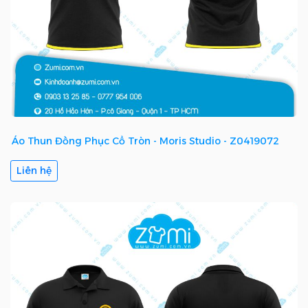
Áo Thun Đồng Phục Cổ Tròn - Moris Studio - Z0419072
Liên hệ