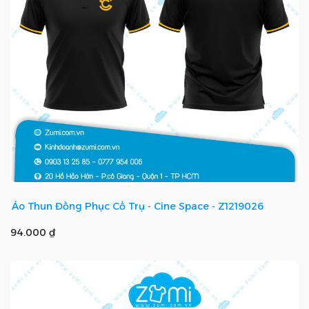
Áo Thun Đồng Phục Cổ Trụ - Cine Space - Z1219026
94.000 ₫