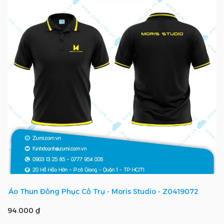
Áo Thun Đồng Phục Cổ Trụ - Moris Studio - Z0419072
94.000 ₫