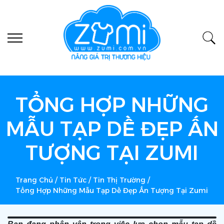
TỔNG HỢP NHỮNG
MẪU TẠP DỀ ĐẸP ẤN
TƯỢNG TẠI ZUMI
Trang Chủ
/
Tin Tức
/
Tin Thị Trường
/
Tổng Hợp Những Mẫu Tạp Dề Đẹp Ấn Tượng Tại Zumi