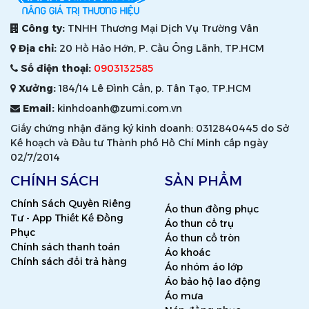
Công ty:
TNHH Thương Mại Dịch Vụ Trường Vân
Địa chỉ:
20 Hồ Hảo Hớn, P. Cầu Ông Lãnh, TP.HCM
Số điện thoại:
0903132585
Xưởng:
184/14 Lê Đình Cẩn, p. Tân Tạo, TP.HCM
Email:
kinhdoanh@zumi.com.vn
Giấy chứng nhận đăng ký kinh doanh: 0312840445 do Sở
Kế hoạch và Đầu tư Thành phố Hồ Chí Minh cấp ngày
02/7/2014
CHÍNH SÁCH
SẢN PHẨM
Chính Sách Quyền Riêng
Áo thun đồng phục
Tư - App Thiết Kế Đồng
Áo thun cổ trụ
Phục
Áo thun cổ tròn
Chính sách thanh toán
Áo khoác
Chính sách đổi trả hàng
Áo nhóm áo lớp
Áo bảo hộ lao động
Áo mưa