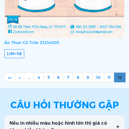
Áo Thun Cổ Tròn Z1214005
Liên hệ
««
«
…
4
5
6
7
8
9
10
11
12
CÂU HỎI THƯỜNG GẶP
Nếu in nhiều màu hoặc hình lớn thì giá có
+