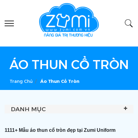
ÁO THUN CỔ TRÒN
Trang Chủ
Áo Thun Cổ Tròn
DANH MỤC
1111+ Mẫu áo thun cổ tròn đẹp tại Zumi Uniform