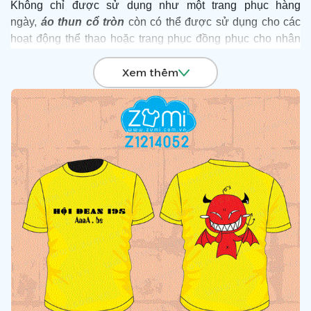
Không chỉ được sử dụng như một trang phục hàng
ngày,
áo thun cổ tròn
còn có thể được sử dụng cho các
hoạt động thể thao hoặc trang phục đồng phục cho nhân
viên công ty, cửa hàng, quán cafe hay các sự kiện. Với sự
Xem thêm
tiện lợi, phong cách và đa dạng trong thiết kế, áo thun cổ
tròn là một trang phục không thể thiếu trong mọi ngành
nghề lĩnh vực.
Để được tư vấn và sở hữu những mẫu áo thun cổ tròn với
giá ưu đãi nhất hãy Liên hệ Hotline:
0903 132 585
, Zumi
sẽ đưa ra giải pháp toàn diện và chuyên nghiệp để giúp
quý doanh nghiệp “Nâng Giá Trị Thương Hiệu” và gửi
thông điệp trọn vẹn tới khách hàng.