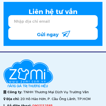
Liên hệ tư vấn
Gửi ngay
Công ty:
TNHH Thương Mại Dịch Vụ Trường Vân
Địa chỉ:
20 Hồ Hảo Hớn, P. Cầu Ông Lãnh, TP.HCM
Số điện thoại:
0903132585