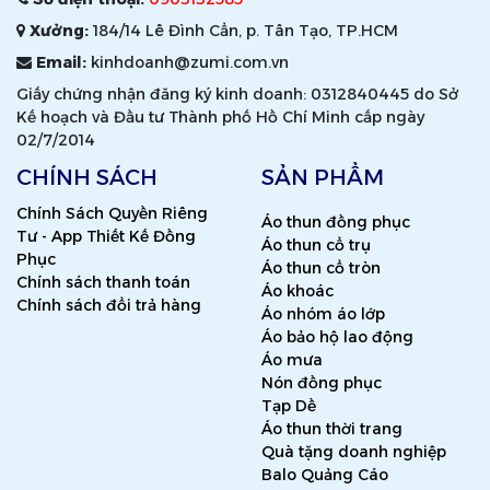
Xưởng:
184/14 Lê Đình Cẩn, p. Tân Tạo, TP.HCM
Email:
kinhdoanh@zumi.com.vn
Giấy chứng nhận đăng ký kinh doanh: 0312840445 do Sở
Kế hoạch và Đầu tư Thành phố Hồ Chí Minh cấp ngày
02/7/2014
CHÍNH SÁCH
SẢN PHẨM
Chính Sách Quyền Riêng
Áo thun đồng phục
Tư - App Thiết Kế Đồng
Áo thun cổ trụ
Phục
Áo thun cổ tròn
Chính sách thanh toán
Áo khoác
Chính sách đổi trả hàng
Áo nhóm áo lớp
Áo bảo hộ lao động
Áo mưa
Nón đồng phục
Tạp Dề
Áo thun thời trang
Quà tặng doanh nghiệp
Balo Quảng Cáo