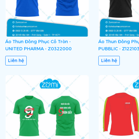
Áo Thun Đồng Phục Cổ Tròn -
Áo Thun Đồng Phụ
UNITED PHARMA - Z0322000
PUBBLIC - Z12210
Liên hệ
Liên hệ