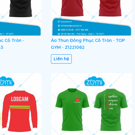
c Cổ Tròn -
Áo Thun Đồng Phục Cổ Tròn - TOP
33
GYM - Z1221062
Liên hệ