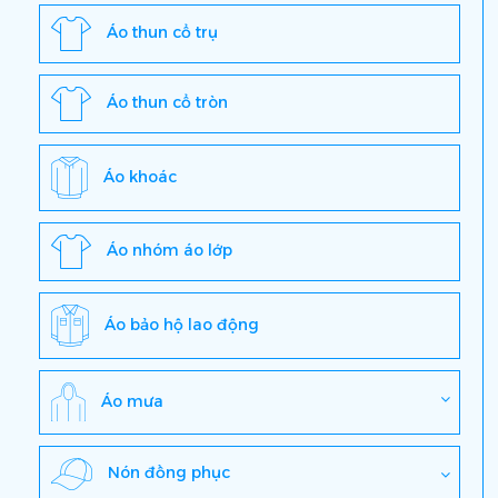
Áo thun cổ trụ
Áo thun cổ tròn
Áo khoác
Áo nhóm áo lớp
Áo bảo hộ lao động
Áo mưa
Nón đồng phục