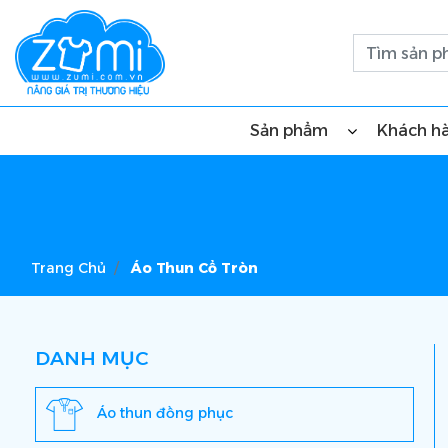
Sản phẩm
Khách h
Trang Chủ
Áo Thun Cổ Tròn
DANH MỤC
Áo thun đồng phục