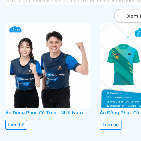
và đa dạng trong thiết kế, áo thun cổ tròn là một trang phục 
Để được tư vấn và sở hữu những mẫu áo thun cổ tròn với giá
Xem 
ra giải pháp toàn diện và chuyên nghiệp để giúp quý doanh 
tới khách hàng.
Áo Đồng Phục Cổ Tròn - Nhật Nam
Áo Đồng Phục Cổ 
Liên hệ
Liên hệ