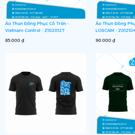
Áo Thun Đồng Phục Cổ Tròn -
Áo Thun Đồng Phụ
Vietnam Control - Z1020127
LOSCAM - Z01210
85.000 ₫
90.000 ₫