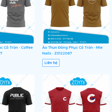
 Cổ Tròn - Coffee
Áo Thun Đồng Phục Cổ Tròn - Mie
07
Nails - Z0122067
Liên hệ