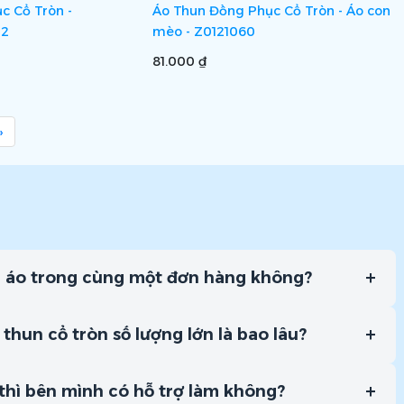
c Cổ Tròn -
Áo Thun Đồng Phục Cổ Tròn - Áo con
12
mèo - Z0121060
81.000 ₫
»
+
u áo trong cùng một đơn hàng không?
+
 thun cổ tròn số lượng lớn là bao lâu?
+
 thì bên mình có hỗ trợ làm không?