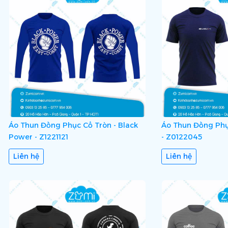
Áo Thun Đồng Phục Cổ Tròn - Black
Áo Thun Đồng Phụ
Power - Z1221121
- Z0122045
Liên hệ
Liên hệ