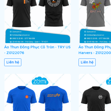
Áo Thun Đồng Phục Cổ Tròn - TRY US
Áo Thun Đồng Phục
- Z0122076
Harvers - Z01220
Liên hệ
Liên hệ