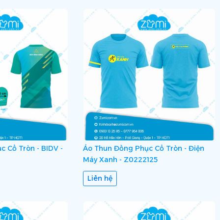
 Cổ Tròn - BIDV -
Áo Thun Đồng Phục Cổ Tròn - Điện
Máy Xanh - Z0222125
Liên hệ