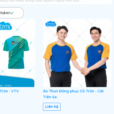
không thể thiếu trong mọi ngành nghề lĩnh vực.
 ưu đãi nhất hãy Liên hệ Hotline:
0903 132 585
, Zumi sẽ đưa
thêm
nghiệp “Nâng Giá Trị Thương Hiệu” và gửi thông điệp trọn vẹn
Tròn - VTV
Áo Thun Đồng phục Cổ Tròn - Cát
Tiên Sa
Liên hệ