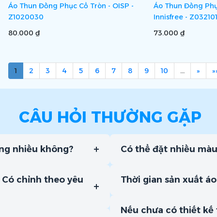
Áo Thun Đồng Phục Cổ Tròn - OISP -
Áo Thun Đồng Phụ
Z1020030
Innisfree - Z03210
80.000 ₫
73.000 ₫
1
2
3
4
5
6
7
8
9
10
…
»
»
CÂU HỎI THƯỜNG GẶP
+
ăng nhiều không?
Có thể đặt nhiều mà
 Có chỉnh theo yêu
Thời gian sản xuất áo
+
Nếu chưa có thiết kế