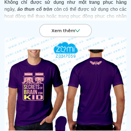
Không chỉ được sử dụng như một trang phục hàng
ngày,
áo thun cổ tròn
còn có thể được sử dụng cho các
hoạt động thể thao hoặc trang phục đồng phục cho nhân
viên công ty, cửa hàng, quán cafe hay các sự kiện. Với sự
Xem thêm
tiện lợi, phong cách và đa dạng trong thiết kế, áo thun cổ
tròn là một trang phục không thể thiếu trong mọi ngành
nghề lĩnh vực.
Để được tư vấn và sở hữu những mẫu áo thun cổ tròn với
giá ưu đãi nhất hãy Liên hệ Hotline:
0903 132 585
, Zumi
sẽ đưa ra giải pháp toàn diện và chuyên nghiệp để giúp
quý doanh nghiệp “Nâng Giá Trị Thương Hiệu” và gửi
thông điệp trọn vẹn tới khách hàng.