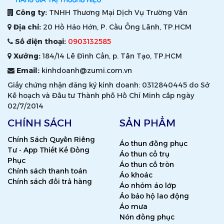
Công ty:
TNHH Thương Mại Dịch Vụ Trường Vân
Địa chỉ:
20 Hồ Hảo Hớn, P. Cầu Ông Lãnh, TP.HCM
Số điện thoại:
0903132585
Xưởng:
184/14 Lê Đình Cẩn, p. Tân Tạo, TP.HCM
Email:
kinhdoanh@zumi.com.vn
Giấy chứng nhận đăng ký kinh doanh: 0312840445 do Sở
Kế hoạch và Đầu tư Thành phố Hồ Chí Minh cấp ngày
02/7/2014
CHÍNH SÁCH
SẢN PHẨM
Chính Sách Quyền Riêng
Áo thun đồng phục
Tư - App Thiết Kế Đồng
Áo thun cổ trụ
Phục
Áo thun cổ tròn
Chính sách thanh toán
Áo khoác
Chính sách đổi trả hàng
Áo nhóm áo lớp
Áo bảo hộ lao động
Áo mưa
Nón đồng phục