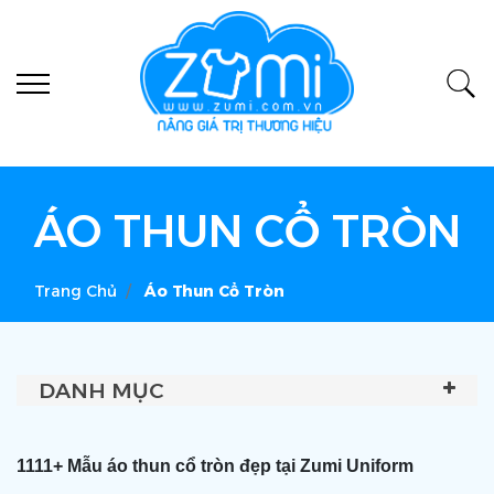
ÁO THUN CỔ TRÒN
Trang Chủ
Áo Thun Cổ Tròn
DANH MỤC
1111+ Mẫu áo thun cổ tròn đẹp tại Zumi Uniform