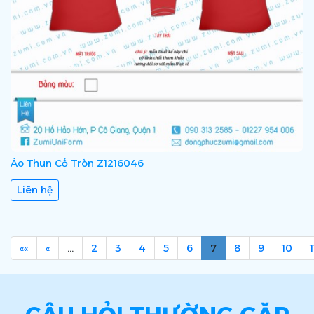
Áo Thun Cổ Tròn Z1216046
Liên hệ
««
«
…
2
3
4
5
6
7
8
9
10
1