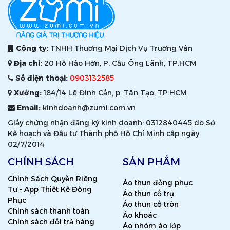
Công ty:
TNHH Thương Mại Dịch Vụ Trường Vân
Địa chỉ:
20 Hồ Hảo Hớn, P. Cầu Ông Lãnh, TP.HCM
Số điện thoại:
0903132585
Xưởng:
184/14 Lê Đình Cẩn, p. Tân Tạo, TP.HCM
Email:
kinhdoanh@zumi.com.vn
Giấy chứng nhận đăng ký kinh doanh: 0312840445 do Sở
Kế hoạch và Đầu tư Thành phố Hồ Chí Minh cấp ngày
02/7/2014
CHÍNH SÁCH
SẢN PHẨM
Chính Sách Quyền Riêng
Áo thun đồng phục
Tư - App Thiết Kế Đồng
Áo thun cổ trụ
Phục
Áo thun cổ tròn
Chính sách thanh toán
Áo khoác
Chính sách đổi trả hàng
Áo nhóm áo lớp