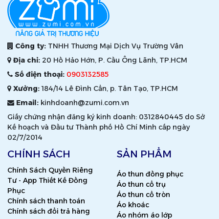
Công ty:
TNHH Thương Mại Dịch Vụ Trường Vân
Địa chỉ:
20 Hồ Hảo Hớn, P. Cầu Ông Lãnh, TP.HCM
Số điện thoại:
0903132585
Xưởng:
184/14 Lê Đình Cẩn, p. Tân Tạo, TP.HCM
Email:
kinhdoanh@zumi.com.vn
Giấy chứng nhận đăng ký kinh doanh: 0312840445 do Sở
Kế hoạch và Đầu tư Thành phố Hồ Chí Minh cấp ngày
02/7/2014
CHÍNH SÁCH
SẢN PHẨM
Chính Sách Quyền Riêng
Áo thun đồng phục
Tư - App Thiết Kế Đồng
Áo thun cổ trụ
Phục
Áo thun cổ tròn
Chính sách thanh toán
Áo khoác
Chính sách đổi trả hàng
Áo nhóm áo lớp