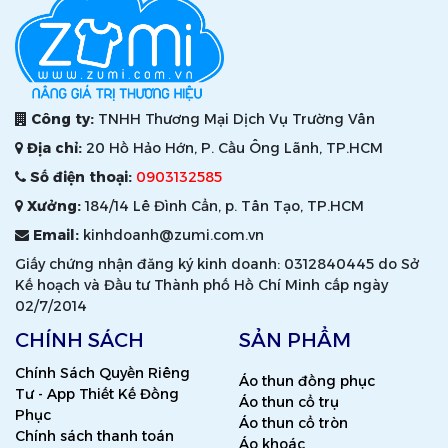
Công ty:
TNHH Thương Mại Dịch Vụ Trường Vân
Địa chỉ:
20 Hồ Hảo Hớn, P. Cầu Ông Lãnh, TP.HCM
Số điện thoại:
0903132585
Xưởng:
184/14 Lê Đình Cẩn, p. Tân Tạo, TP.HCM
Email:
kinhdoanh@zumi.com.vn
Giấy chứng nhận đăng ký kinh doanh: 0312840445 do Sở
Kế hoạch và Đầu tư Thành phố Hồ Chí Minh cấp ngày
02/7/2014
CHÍNH SÁCH
SẢN PHẨM
Chính Sách Quyền Riêng
Áo thun đồng phục
Tư - App Thiết Kế Đồng
Áo thun cổ trụ
Phục
Áo thun cổ tròn
Chính sách thanh toán
Áo khoác