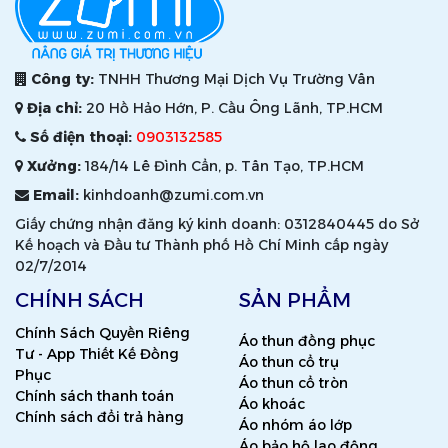
Công ty:
TNHH Thương Mại Dịch Vụ Trường Vân
Địa chỉ:
20 Hồ Hảo Hớn, P. Cầu Ông Lãnh, TP.HCM
Số điện thoại:
0903132585
Xưởng:
184/14 Lê Đình Cẩn, p. Tân Tạo, TP.HCM
Email:
kinhdoanh@zumi.com.vn
Giấy chứng nhận đăng ký kinh doanh: 0312840445 do Sở
Kế hoạch và Đầu tư Thành phố Hồ Chí Minh cấp ngày
02/7/2014
CHÍNH SÁCH
SẢN PHẨM
Chính Sách Quyền Riêng
Áo thun đồng phục
Tư - App Thiết Kế Đồng
Áo thun cổ trụ
Phục
Áo thun cổ tròn
Chính sách thanh toán
Áo khoác
Chính sách đổi trả hàng
Áo nhóm áo lớp
Áo bảo hộ lao động