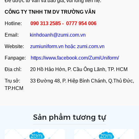
Để được tư vấn và báo giá, vui lòng liên hệ:
CÔNG TY TNHH TM DV TRƯỜNG VÂN
Hotline:
090 313 2585 - 0777 954 006
Email:
kinhdoanh@zumi.com.vn
Website:
zumiuniform.vn
hoặc
zumi.com.vn
Fanpage:
https://www.facebook.com/ZumiUniform/
Địa chỉ: 20 Hồ Hảo Hớn, P. Cầu Ông Lãnh, TP. HCM
Trụ sở: 33 Đường 48, P. Hiệp Bình Chánh, Q.Thủ Đức,
TP.HCM
Sản phẩm tương tự