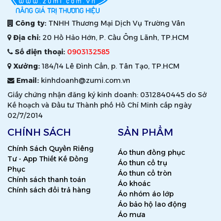
Công ty:
TNHH Thương Mại Dịch Vụ Trường Vân
Địa chỉ:
20 Hồ Hảo Hớn, P. Cầu Ông Lãnh, TP.HCM
Số điện thoại:
0903132585
Xưởng:
184/14 Lê Đình Cẩn, p. Tân Tạo, TP.HCM
Email:
kinhdoanh@zumi.com.vn
Giấy chứng nhận đăng ký kinh doanh: 0312840445 do Sở
Kế hoạch và Đầu tư Thành phố Hồ Chí Minh cấp ngày
02/7/2014
CHÍNH SÁCH
SẢN PHẨM
Chính Sách Quyền Riêng
Áo thun đồng phục
Tư - App Thiết Kế Đồng
Áo thun cổ trụ
Phục
Áo thun cổ tròn
Chính sách thanh toán
Áo khoác
Chính sách đổi trả hàng
Áo nhóm áo lớp
Áo bảo hộ lao động
Áo mưa