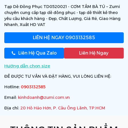
Tạp Dề Đồng Phục TD0520021 - CƠM TẤM BÀ TÚ – Zumi
chuyên cung cấp tạp dề đồng phục - tạp dề thiết kế theo
yêu cầu khách hàng - Đẹp, Chất Lượng, Giá Rẻ, Giao Hàng
Nhanh, Xuất HD VAT
LIÊN HỆ NGAY
0903132585
Liên Hệ Qua Zalo
Liên Hệ Ngay
Hướng dẫn chọn size
ĐỂ ĐƯỢC TƯ VẤN VÀ ĐẶT HÀNG, VUI LÒNG LIÊN HỆ:
Hotline:
0903132585
Email:
kinhdoanh@zumi.com.vn
Địa chỉ:
20 Hồ Hảo Hớn, P. Cầu Ông Lãnh, TP.HCM