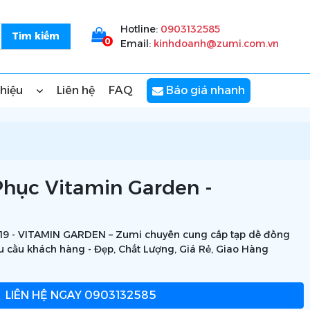
Hotline:
0903132585
0
Email:
kinhdoanh@zumi.com.vn
thiệu
Liên hệ
FAQ
Báo giá nhanh
hục Vitamin Garden -
9 - VITAMIN GARDEN – Zumi chuyên cung cấp tạp dề đồng
yêu cầu khách hàng - Đẹp, Chất Lượng, Giá Rẻ, Giao Hàng
LIÊN HỆ NGAY
0903132585