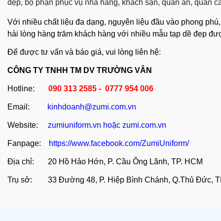
đẹp, bộ phận phục vụ nhà hàng, khách sạn, quán ăn, quán caf
Với nhiều chất liệu đa dạng, nguyên liệu đầu vào phong phú,
hài lòng hàng trăm khách hàng với nhiều mẫu tạp dề đẹp đượ
Để được tư vấn và báo giá, vui lòng liên hệ:
CÔNG TY TNHH TM DV TRƯỜNG VÂN
Hotline:
090 313 2585 - 0777 954 006
Email:
kinhdoanh@zumi.com.vn
Website:
zumiuniform.vn
hoặc
zumi.com.vn
Fanpage:
https://www.facebook.com/ZumiUniform/
Địa chỉ: 20 Hồ Hảo Hớn, P. Cầu Ông Lãnh, TP. HCM
Trụ sở: 33 Đường 48, P. Hiệp Bình Chánh, Q.Thủ Đức, 