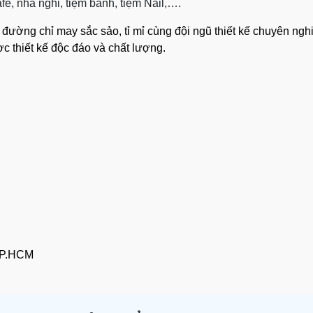
e, nhà nghỉ, tiệm bánh, tiệm Nail,….
 đường chỉ may sắc sảo, tỉ mỉ cùng đội ngũ thiết kế chuyên ng
c thiết kế độc đáo và chất lượng.
TP.HCM