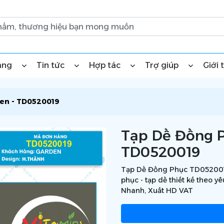
àng
Tin tức
Hợp tác
Trợ giúp
Giới 
den - TD0520019
Tạp Dề Đồng P
TD0520019
Tạp Dề Đồng Phục TD052001
phục - tạp dề thiết kế theo 
Nhanh, Xuất HD VAT