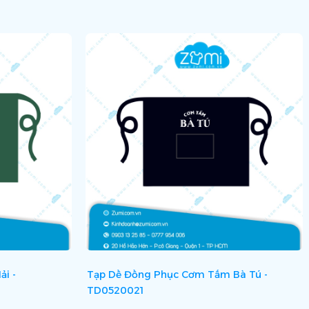
i -
Tạp Dề Đồng Phục Cơm Tấm Bà Tú -
TD0520021