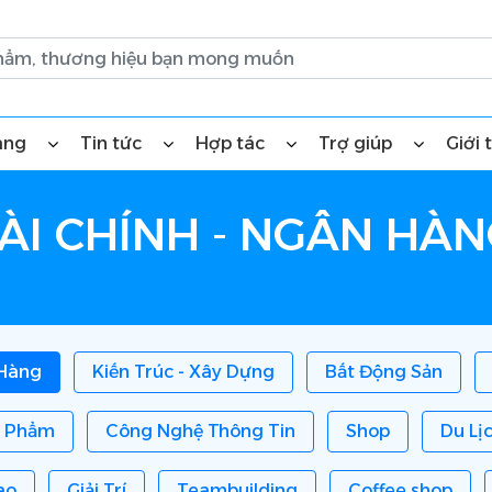
àng
Tin tức
Hợp tác
Trợ giúp
Giới 
ÀI CHÍNH - NGÂN HÀ
 Hàng
Kiến Trúc - Xây Dựng
Bất Động Sản
 Phẩm
Công Nghệ Thông Tin
Shop
Du Lị
ao
Giải Trí
Teambuilding
Coffee shop