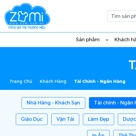
Sản phẩm
Khách h
T
Trang Chủ
Khách Hàng
Tài Chính - Ngân Hàng
Nhà Hàng - Khách Sạn
Tài chính - Ngân
Giáo Dục
Vận Tải
Làm Đẹp
Dược
In Ấn
Thể Th