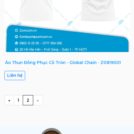
Áo Thun Đồng Phục Cổ Tròn - Global Chain - Z0819001
Liên hệ
Previous
(current)
Next
«
1
2
»