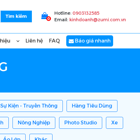
Hotline:
0903132585
0
Email:
kinhdoanh@zumi.com.vn
thiệu
Liên hệ
FAQ
Báo giá nhanh
NG
Sự Kiện - Truyền Thông
Hàng Tiêu Dùng
ch
Nông Nghiệp
Photo Studio
Xe
Áo Lớp
Khác