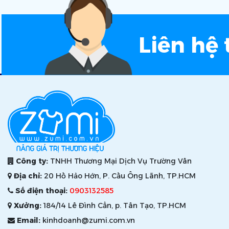
Liên hệ 
Công ty:
TNHH Thương Mại Dịch Vụ Trường Vân
Địa chỉ:
20 Hồ Hảo Hớn, P. Cầu Ông Lãnh, TP.HCM
Số điện thoại:
0903132585
Xưởng:
184/14 Lê Đình Cẩn, p. Tân Tạo, TP.HCM
Email:
kinhdoanh@zumi.com.vn