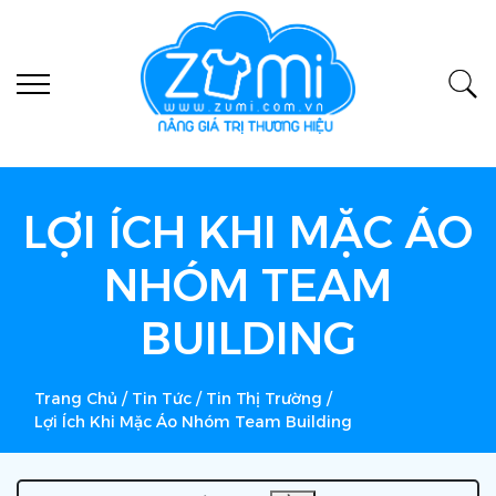
LỢI ÍCH KHI MẶC ÁO
NHÓM TEAM
BUILDING
Trang Chủ
/
Tin Tức
/
Tin Thị Trường
/
Lợi Ích Khi Mặc Áo Nhóm Team Building