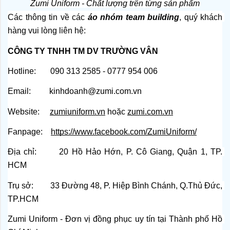
Zumi Uniform - Chất lượng trên từng sản phẩm
Các thông tin về các 
áo nhóm team building
, quý khách 
hàng vui lòng liên hệ:
CÔNG TY TNHH TM DV TRƯỜNG VÂN
Hotline:       090 313 2585 - 0777 954 006
Email:         
kinhdoanh@zumi.com.vn
Website:    
zumiuniform.vn
 hoặc
zumi.com.vn
Fanpage:   
https://www.facebook.com/ZumiUniform/
Địa chỉ:       20 Hồ Hảo Hớn, P. Cô Giang, Quận 1, TP. 
HCM
Trụ sở:        33 Đường 48, P. Hiệp Bình Chánh, Q.Thủ Đức, 
TP.HCM
Zumi Uniform - Đơn vị đồng phục uy tín tại Thành phố Hồ 