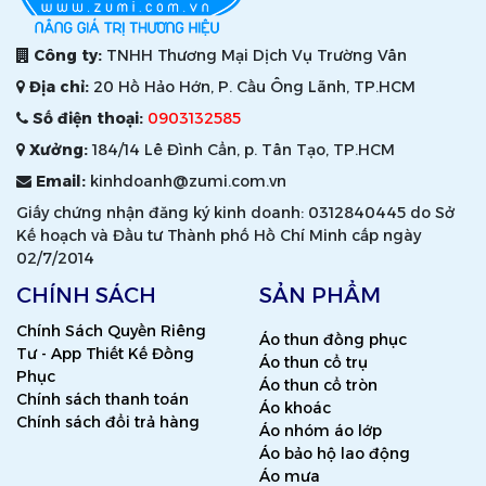
Công ty:
TNHH Thương Mại Dịch Vụ Trường Vân
Địa chỉ:
20 Hồ Hảo Hớn, P. Cầu Ông Lãnh, TP.HCM
Số điện thoại:
0903132585
Xưởng:
184/14 Lê Đình Cẩn, p. Tân Tạo, TP.HCM
Email:
kinhdoanh@zumi.com.vn
Giấy chứng nhận đăng ký kinh doanh: 0312840445 do Sở
Kế hoạch và Đầu tư Thành phố Hồ Chí Minh cấp ngày
02/7/2014
CHÍNH SÁCH
SẢN PHẨM
Chính Sách Quyền Riêng
Áo thun đồng phục
Tư - App Thiết Kế Đồng
Áo thun cổ trụ
Phục
Áo thun cổ tròn
Chính sách thanh toán
Áo khoác
Chính sách đổi trả hàng
Áo nhóm áo lớp
Áo bảo hộ lao động
Áo mưa