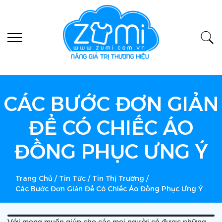
CÁC BƯỚC ĐƠN GIẢN
ĐỂ CÓ CHIẾC ÁO
ĐỒNG PHỤC ƯNG Ý
Trang Chủ
/
Tin Tức
/
Tin Thị Trường
/
Các Bước Đơn Giản Để Có Chiếc Áo Đồng Phục Ưng Ý