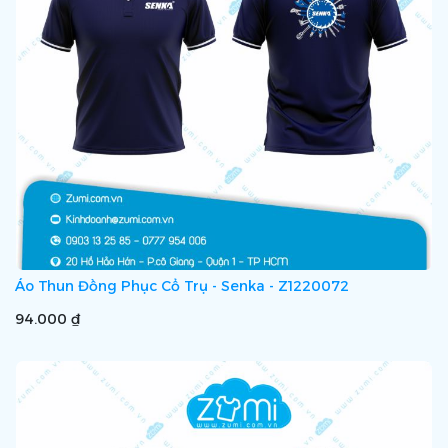
Áo Thun Đồng Phục Cổ Trụ - Senka - Z1220072
94.000 ₫