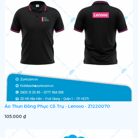
Áo Thun Đồng Phục Cổ Trụ - Lenovo - Z1220070
105.000 ₫