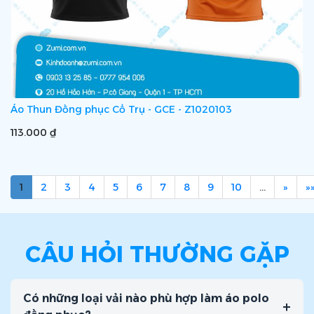
Áo Thun Đồng phục Cổ Trụ - GCE - Z1020103
113.000 ₫
1
2
3
4
5
6
7
8
9
10
…
»
»
CÂU HỎI THƯỜNG GẶP
Có những loại vải nào phù hợp làm áo polo
+