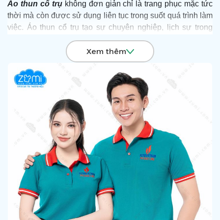
Áo thun cổ trụ
không đơn giản chỉ là trang phục mặc tức
thời mà còn được sử dụng liên tục trong suốt quá trình làm
việc. Áo thun cổ trụ tạo sự chuyên nghiệp, lịch sự trong
môi trường công sở. Mặc đẹp thôi chưa đủ, đồng phục còn
Xem thêm
cần mang lại cảm giác thoải mái, dễ chịu cho người mặc
để cống hiến hết mình, tạo dựng thành công cho doanh
nghiệp. Chính vì vậy, áo thun cổ trụ như một sợi dây gắn
kết toàn thể nhân viên, xây dựng và phát triển thương hiệu
lớn mạnh.
Để được tư vấn và sở hữu những mẫu áo thun cổ trụ với
giá ưu đãi nhất hãy liên hệ Hotline:
0903 132 585
, Zumi sẽ
đưa ra giải pháp toàn diện và chuyên nghiệp để giúp quý
doanh nghiệp “Nâng Giá Trị Thương Hiệu” và gửi thông
điệp trọn vẹn tới khách hàng.