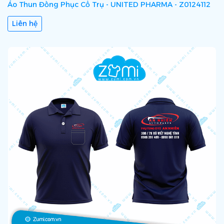
Áo Thun Đồng Phục Cổ Trụ - UNITED PHARMA - Z0124112
Liên hệ