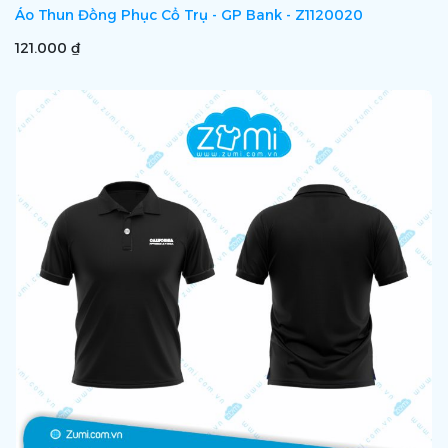
Áo Thun Đồng Phục Cổ Trụ - GP Bank - Z1120020
121.000 ₫