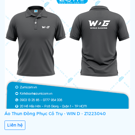
Áo Thun Đồng Phục Cổ Trụ - WIN D - Z1223040
Liên hệ