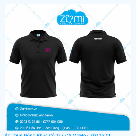
Áo Thun Đồng Phục Cổ Trụ - Ví MoMo - Z0323101