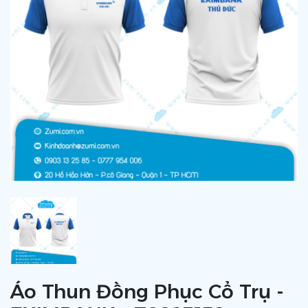
Áo Thun Đồng Phục Cổ Trụ -