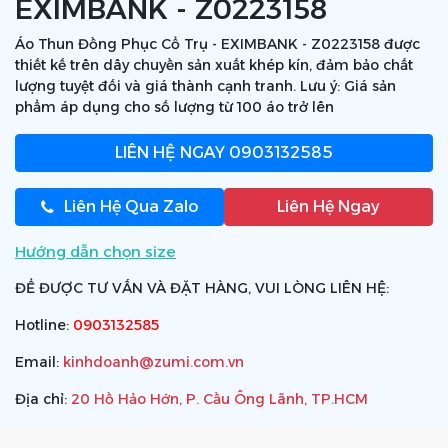
EXIMBANK - Z0223158
Áo Thun Đồng Phục Cổ Trụ - EXIMBANK - Z0223158 được
thiết kế trên dây chuyền sản xuất khép kín, đảm bảo chất
lượng tuyệt đối và giá thành cạnh tranh. Lưu ý: Giá sản
phẩm áp dụng cho số lượng từ 100 áo trở lên
LIÊN HỆ NGAY
0903132585
Liên Hệ Qua Zalo
Liên Hệ Ngay
Hướng dẫn chọn size
ĐỂ ĐƯỢC TƯ VẤN VÀ ĐẶT HÀNG, VUI LÒNG LIÊN HỆ:
Hotline:
0903132585
Email:
kinhdoanh@zumi.com.vn
Địa chỉ:
20 Hồ Hảo Hớn, P. Cầu Ông Lãnh, TP.HCM