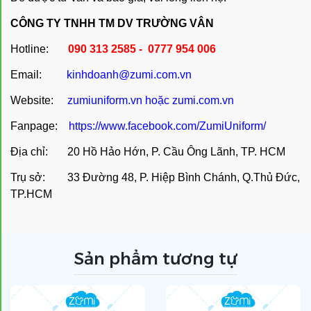
CÔNG TY TNHH TM DV TRƯỜNG VÂN
Hotline:
090 313 2585 - 0777 954 006
Email:
kinhdoanh@zumi.com.vn
Website:
zumiuniform.vn
hoặc
zumi.com.vn
Fanpage:
https://www.facebook.com/ZumiUniform/
Địa chỉ: 20 Hồ Hảo Hớn, P. Cầu Ông Lãnh, TP. HCM
Trụ sở: 33 Đường 48, P. Hiệp Bình Chánh, Q.Thủ Đức,
TP.HCM
Sản phẩm tương tự