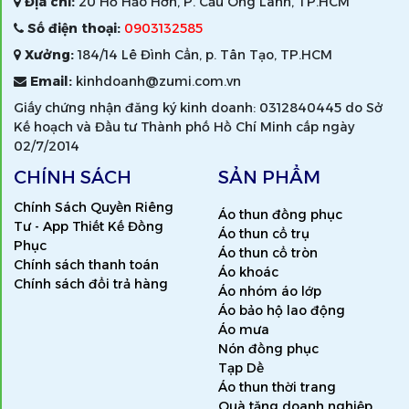
Địa chỉ:
20 Hồ Hảo Hớn, P. Cầu Ông Lãnh, TP.HCM
Số điện thoại:
0903132585
Xưởng:
184/14 Lê Đình Cẩn, p. Tân Tạo, TP.HCM
Email:
kinhdoanh@zumi.com.vn
Giấy chứng nhận đăng ký kinh doanh: 0312840445 do Sở
Kế hoạch và Đầu tư Thành phố Hồ Chí Minh cấp ngày
02/7/2014
CHÍNH SÁCH
SẢN PHẨM
Chính Sách Quyền Riêng
Áo thun đồng phục
Tư - App Thiết Kế Đồng
Áo thun cổ trụ
Phục
Áo thun cổ tròn
Chính sách thanh toán
Áo khoác
Chính sách đổi trả hàng
Áo nhóm áo lớp
Áo bảo hộ lao động
Áo mưa
Nón đồng phục
Tạp Dề
Áo thun thời trang
Quà tặng doanh nghiệp