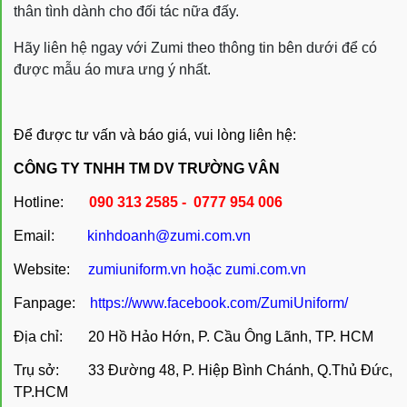
thân tình dành cho đối tác nữa đấy.
Hãy liên hệ ngay với Zumi theo thông tin bên dưới để có
được mẫu áo mưa ưng ý nhất.
Để được tư vấn và báo giá, vui lòng liên hệ:
CÔNG TY TNHH TM DV TRƯỜNG VÂN
Hotline:
090 313 2585 - 0777 954 006
Email:
kinhdoanh@zumi.com.vn
Website:
zumiuniform.vn
hoặc
zumi.com.vn
Fanpage:
https://www.facebook.com/ZumiUniform/
Địa chỉ: 20 Hồ Hảo Hớn, P. Cầu Ông Lãnh, TP. HCM
Trụ sở: 33 Đường 48, P. Hiệp Bình Chánh, Q.Thủ Đức,
TP.HCM