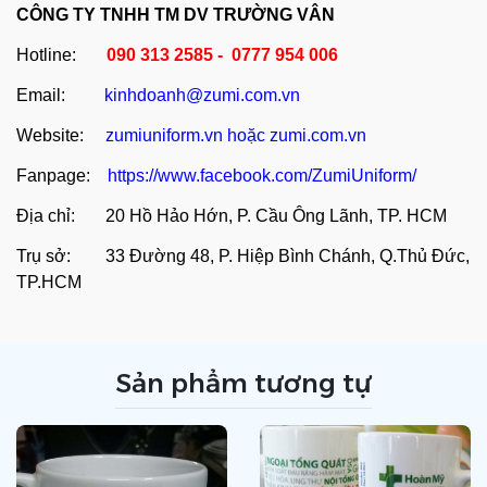
CÔNG TY TNHH TM DV TRƯỜNG VÂN
Hotline:
090 313 2585 - 0777 954 006
Email:
kinhdoanh@zumi.com.vn
Website:
zumiuniform.vn
hoặc
zumi.com.vn
Fanpage:
https://www.facebook.com/ZumiUniform/
Địa chỉ: 20 Hồ Hảo Hớn, P. Cầu Ông Lãnh, TP. HCM
Trụ sở: 33 Đường 48, P. Hiệp Bình Chánh, Q.Thủ Đức,
TP.HCM
Sản phẩm tương tự