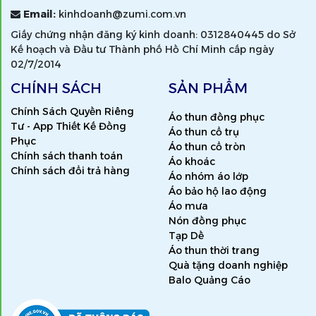
Email:
kinhdoanh@zumi.com.vn
Giấy chứng nhận đăng ký kinh doanh: 0312840445 do Sở
Kế hoạch và Đầu tư Thành phố Hồ Chí Minh cấp ngày
02/7/2014
CHÍNH SÁCH
SẢN PHẨM
Chính Sách Quyền Riêng
Áo thun đồng phục
Tư - App Thiết Kế Đồng
Áo thun cổ trụ
Phục
Áo thun cổ tròn
Chính sách thanh toán
Áo khoác
Chính sách đổi trả hàng
Áo nhóm áo lớp
Áo bảo hộ lao động
Áo mưa
Nón đồng phục
Tạp Dề
Áo thun thời trang
Quà tặng doanh nghiệp
Balo Quảng Cáo