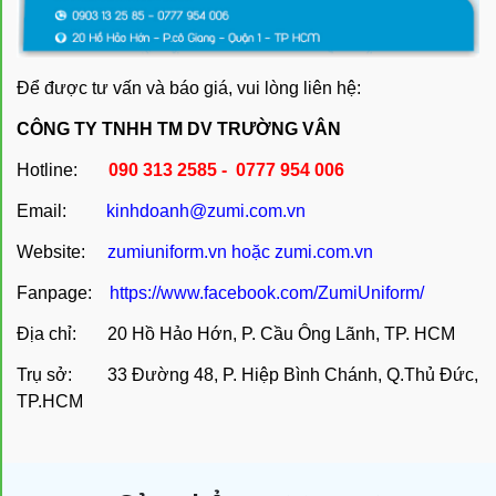
Để được tư vấn và báo giá, vui lòng liên hệ:
CÔNG TY TNHH TM DV TRƯỜNG VÂN
Hotline:
090 313 2585 - 0777 954 006
Email:
kinhdoanh@zumi.com.vn
Website:
zumiuniform.vn
hoặc
zumi.com.vn
Fanpage:
https://www.facebook.com/ZumiUniform/
Địa chỉ: 20 Hồ Hảo Hớn, P. Cầu Ông Lãnh, TP. HCM
Trụ sở: 33 Đường 48, P. Hiệp Bình Chánh, Q.Thủ Đức,
TP.HCM