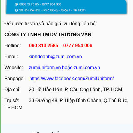
Để được tư vấn và báo giá, vui lòng liên hệ:
CÔNG TY TNHH TM DV TRƯỜNG VÂN
Hotline:
090 313 2585 - 0777 954 006
Email:
kinhdoanh@zumi.com.vn
Website:
zumiuniform.vn
hoặc
zumi.com.vn
Fanpage:
https://www.facebook.com/ZumiUniform/
Địa chỉ: 20 Hồ Hảo Hớn, P. Cầu Ông Lãnh, TP. HCM
Trụ sở: 33 Đường 48, P. Hiệp Bình Chánh, Q.Thủ Đức,
TP.HCM