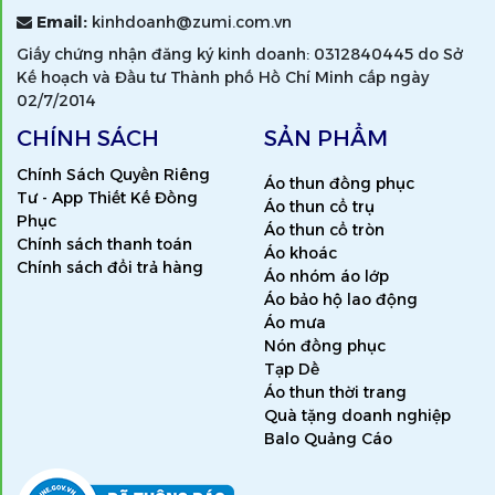
Email:
kinhdoanh@zumi.com.vn
Giấy chứng nhận đăng ký kinh doanh: 0312840445 do Sở
Kế hoạch và Đầu tư Thành phố Hồ Chí Minh cấp ngày
02/7/2014
CHÍNH SÁCH
SẢN PHẨM
Chính Sách Quyền Riêng
Áo thun đồng phục
Tư - App Thiết Kế Đồng
Áo thun cổ trụ
Phục
Áo thun cổ tròn
Chính sách thanh toán
Áo khoác
Chính sách đổi trả hàng
Áo nhóm áo lớp
Áo bảo hộ lao động
Áo mưa
Nón đồng phục
Tạp Dề
Áo thun thời trang
Quà tặng doanh nghiệp
Balo Quảng Cáo