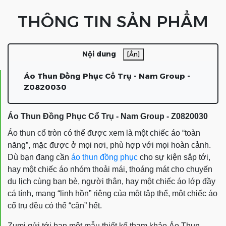
THÔNG TIN SẢN PHẨM
Nội dung
[Ẩn]
Áo Thun Đồng Phục Cổ Trụ - Nam Group -
Z0820030
Áo Thun Đồng Phục Cổ Trụ - Nam Group - Z0820030
Áo thun cổ tròn có thể được xem là một chiếc áo “toàn
năng”, mặc được ở mọi nơi, phù hợp với mọi hoàn cảnh.
Dù bạn đang cần
áo thun đồng phục
cho sự kiện sắp tới,
hay một chiếc áo nhóm thoải mái, thoáng mát cho chuyến
du lịch cùng bạn bè, người thân, hay một chiếc áo lớp đầy
cá tính, mang “linh hồn” riêng của một tập thể, một chiếc áo
cổ trụ đều có thể “cân” hết.
Zumi gửi tới bạn một mẫu thiết kế tham khảo
Áo Thun