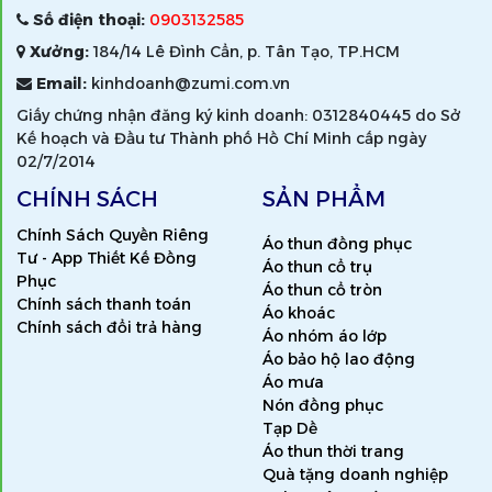
Số điện thoại:
0903132585
Xưởng:
184/14 Lê Đình Cẩn, p. Tân Tạo, TP.HCM
Email:
kinhdoanh@zumi.com.vn
Giấy chứng nhận đăng ký kinh doanh: 0312840445 do Sở
Kế hoạch và Đầu tư Thành phố Hồ Chí Minh cấp ngày
02/7/2014
CHÍNH SÁCH
SẢN PHẨM
Chính Sách Quyền Riêng
Áo thun đồng phục
Tư - App Thiết Kế Đồng
Áo thun cổ trụ
Phục
Áo thun cổ tròn
Chính sách thanh toán
Áo khoác
Chính sách đổi trả hàng
Áo nhóm áo lớp
Áo bảo hộ lao động
Áo mưa
Nón đồng phục
Tạp Dề
Áo thun thời trang
Quà tặng doanh nghiệp