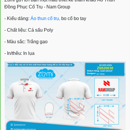
Đồng Phục Cổ Trụ - Nam Group
- Kiểu dáng:
Áo thun cổ trụ,
bo cổ bo tay
- Chất liệu: Cá sấu Poly
- Màu sắc: Trắng gạo
- In/thêu: In lụa