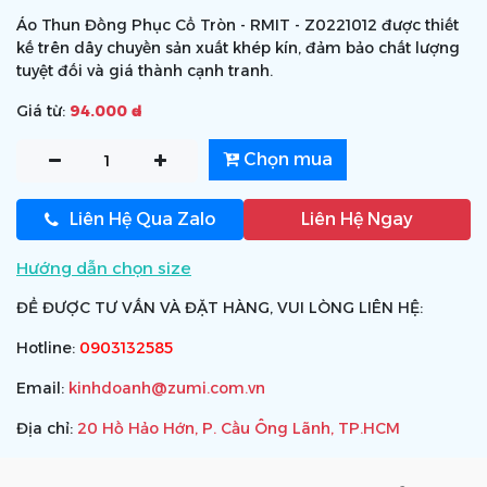
Áo Thun Đồng Phục Cổ Tròn - RMIT - Z0221012 được thiết
kế trên dây chuyền sản xuất khép kín, đảm bảo chất lượng
tuyệt đối và giá thành cạnh tranh.
Giá từ:
94.000 ₫
Chọn mua
Liên Hệ Qua Zalo
Liên Hệ Ngay
Hướng dẫn chọn size
ĐỂ ĐƯỢC TƯ VẤN VÀ ĐẶT HÀNG, VUI LÒNG LIÊN HỆ:
Hotline:
0903132585
Email:
kinhdoanh@zumi.com.vn
Địa chỉ:
20 Hồ Hảo Hớn, P. Cầu Ông Lãnh, TP.HCM