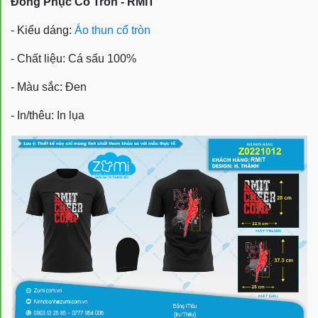
Đồng Phục Cổ Tròn - RMIT
- Kiểu dáng:
Áo thun cổ tròn
- Chất liệu: Cá sấu 100%
- Màu sắc: Đen
- In/thêu: In lụa