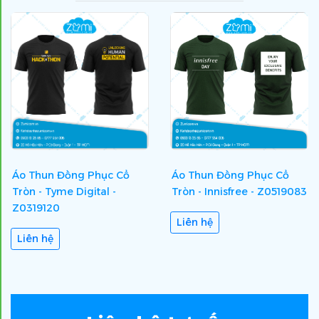
Áo Thun Đồng Phục Cổ
Áo Thun Đồng Phục Cổ
Tròn - Tyme Digital -
Tròn - Innisfree - Z0519083
Z0319120
Liên hệ
Liên hệ