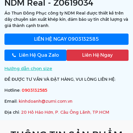
NDM Real - Z0619034
Áo Thun Đồng Phục công ty NDM Real được thiết kế trên
dây chuyền sản xuất khép kín, đảm bảo uy tín chất lượng và
giá thành cạnh tranh.
LIÊN HỆ NGAY
0903132585
Liên Hệ Qua Zalo
Liên Hệ Ngay
Hướng dẫn chọn size
ĐỂ ĐƯỢC TƯ VẤN VÀ ĐẶT HÀNG, VUI LÒNG LIÊN HỆ:
Hotline:
0903132585
Email:
kinhdoanh@zumi.com.vn
Địa chỉ:
20 Hồ Hảo Hớn, P. Cầu Ông Lãnh, TP.HCM