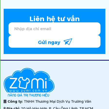
Liên hệ tư vấn
Gửi ngay
Công ty:
TNHH Thương Mại Dịch Vụ Trường Vân
Địa chỉ:
20 Hồ Hảo Hớn, P. Cầu Ông Lãnh, TP.HCM