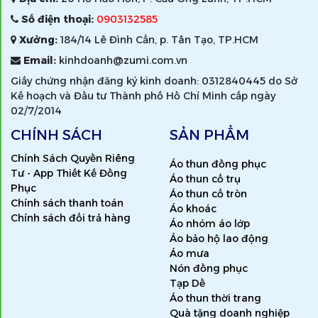
Số điện thoại:
0903132585
Xưởng:
184/14 Lê Đình Cẩn, p. Tân Tạo, TP.HCM
Email:
kinhdoanh@zumi.com.vn
Giấy chứng nhận đăng ký kinh doanh: 0312840445 do Sở
Kế hoạch và Đầu tư Thành phố Hồ Chí Minh cấp ngày
02/7/2014
CHÍNH SÁCH
SẢN PHẨM
Chính Sách Quyền Riêng
Áo thun đồng phục
Tư - App Thiết Kế Đồng
Áo thun cổ trụ
Phục
Áo thun cổ tròn
Chính sách thanh toán
Áo khoác
Chính sách đổi trả hàng
Áo nhóm áo lớp
Áo bảo hộ lao động
Áo mưa
Nón đồng phục
Tạp Dề
Áo thun thời trang
Quà tặng doanh nghiệp