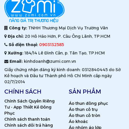
Công ty:
TNHH Thương Mại Dịch Vụ Trường Vân
Địa chỉ:
20 Hồ Hảo Hớn, P. Cầu Ông Lãnh, TP.HCM
Số điện thoại:
0903132585
Xưởng:
184/14 Lê Đình Cẩn, p. Tân Tạo, TP.HCM
Email:
kinhdoanh@zumi.com.vn
Giấy chứng nhận đăng ký kinh doanh: 0312840445 do Sở
Kế hoạch và Đầu tư Thành phố Hồ Chí Minh cấp ngày
02/7/2014
CHÍNH SÁCH
SẢN PHẨM
Chính Sách Quyền Riêng
Áo thun đồng phục
Tư - App Thiết Kế Đồng
Áo thun cổ trụ
Phục
Áo thun cổ tròn
Chính sách thanh toán
Áo khoác
Chính sách đổi trả hàng
Áo nhóm áo lớp