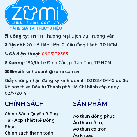
Công ty:
TNHH Thương Mại Dịch Vụ Trường Vân
Địa chỉ:
20 Hồ Hảo Hớn, P. Cầu Ông Lãnh, TP.HCM
Số điện thoại:
0903132585
Xưởng:
184/14 Lê Đình Cẩn, p. Tân Tạo, TP.HCM
Email:
kinhdoanh@zumi.com.vn
Giấy chứng nhận đăng ký kinh doanh: 0312840445 do Sở
Kế hoạch và Đầu tư Thành phố Hồ Chí Minh cấp ngày
02/7/2014
CHÍNH SÁCH
SẢN PHẨM
Chính Sách Quyền Riêng
Áo thun đồng phục
Tư - App Thiết Kế Đồng
Áo thun cổ trụ
Phục
Áo thun cổ tròn
Chính sách thanh toán
Áo khoác