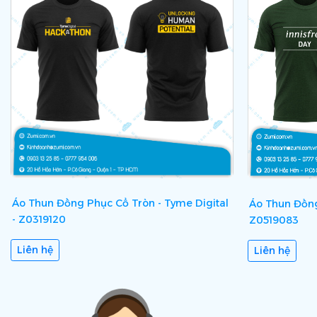
Áo Thun Đồng Phục Cổ Tròn - Tyme Digital
Áo Thun Đồng 
- Z0319120
Z0519083
Liên hệ
Liên hệ