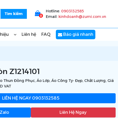
Hotline:
0903132585
0
Email:
kinhdoanh@zumi.com.vn
thiệu
Liên hệ
FAQ
Báo giá nhanh
òn Z1214101
Áo Thun Đồng Phục, Áo Lớp, Áo Công Ty- Đẹp, Chất Lượng, Giá
HD VAT
LIÊN HỆ NGAY
0903132585
 Zalo
Liên Hệ Ngay