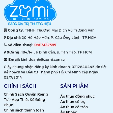
Công ty:
TNHH Thương Mại Dịch Vụ Trường Vân
Địa chỉ:
20 Hồ Hảo Hớn, P. Cầu Ông Lãnh, TP.HCM
Số điện thoại:
0903132585
Xưởng:
184/14 Lê Đình Cẩn, p. Tân Tạo, TP.HCM
Email:
kinhdoanh@zumi.com.vn
Giấy chứng nhận đăng ký kinh doanh: 0312840445 do Sở
Kế hoạch và Đầu tư Thành phố Hồ Chí Minh cấp ngày
02/7/2014
CHÍNH SÁCH
SẢN PHẨM
Chính Sách Quyền Riêng
Áo thun đồng phục
Tư - App Thiết Kế Đồng
Áo thun cổ trụ
Phục
Áo thun cổ tròn
Chính sách thanh toán
Áo khoác