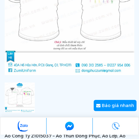
Báo giá nhanh
Áo Công Ty Z1015037
Áo Công Ty Z1015037 – Áo Thun Đồng Phục, Áo Lớp, Áo