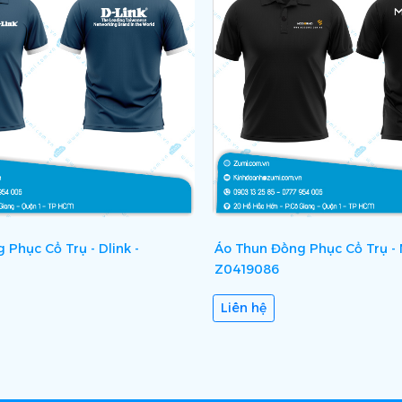
Phục Cổ Trụ - Dlink -
Áo Thun Đồng Phục Cổ Trụ -
Z0419086
Liên hệ