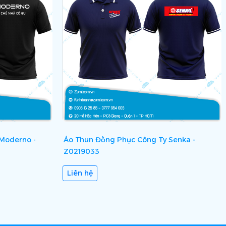
 Moderno -
Áo Thun Đồng Phục Công Ty Senka -
Z0219033
Liên hệ