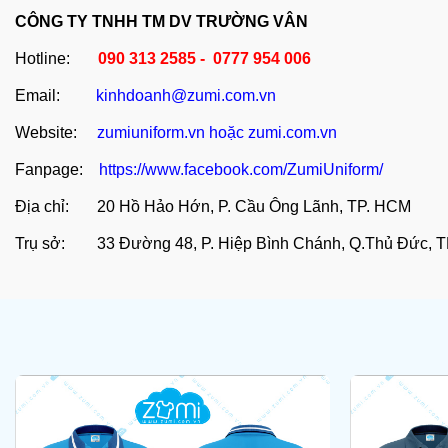
CÔNG TY TNHH TM DV TRƯỜNG VÂN
Hotline:
090 313 2585 - 0777 954 006
Email:
kinhdoanh@zumi.com.vn
Website:
zumiuniform.vn
hoặc
zumi.com.vn
Fanpage:
https://www.facebook.com/ZumiUniform/
Địa chỉ: 20 Hồ Hảo Hớn, P. Cầu Ông Lãnh, TP. HCM
Trụ sở: 33 Đường 48, P. Hiệp Bình Chánh, Q.Thủ Đức, 