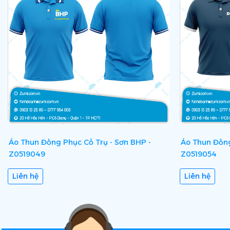
Áo Thun Đồng Phục Cổ Trụ - Sơn BHP -
Áo Thun Đồng 
Z0519049
Z0519054
Liên hệ
Liên hệ