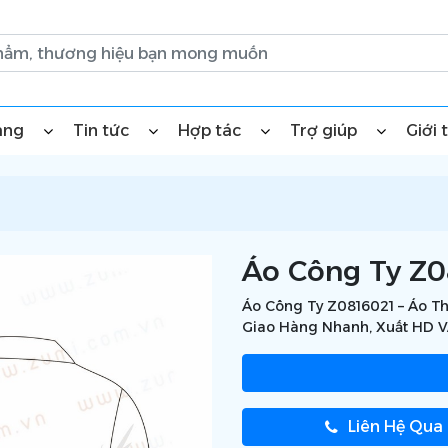
àng
Tin tức
Hợp tác
Trợ giúp
Giới 
Áo Công Ty Z0
Áo Công Ty Z0816021 – Áo Th
Giao Hàng Nhanh, Xuất HD 
Liên Hệ Qua