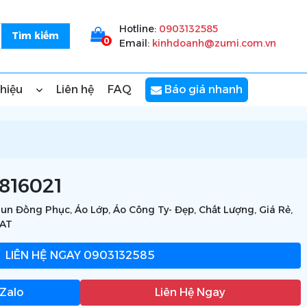
Hotline:
0903132585
0
Email:
kinhdoanh@zumi.com.vn
thiệu
Liên hệ
FAQ
Báo giá nhanh
816021
un Đồng Phục, Áo Lớp, Áo Công Ty- Đẹp, Chất Lượng, Giá Rẻ,
VAT
LIÊN HỆ NGAY
0903132585
 Zalo
Liên Hệ Ngay